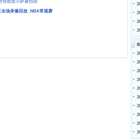
地妙传助攻小萨暴扣得
国王全场录像回放_NBA常规赛
最