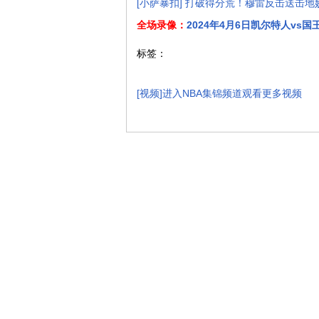
[小萨暴扣] 打破得分荒！穆雷反击送击
全场录像：
2024年4月6日凯尔特人vs
标签：
[视频]进入NBA集锦频道观看更多视频