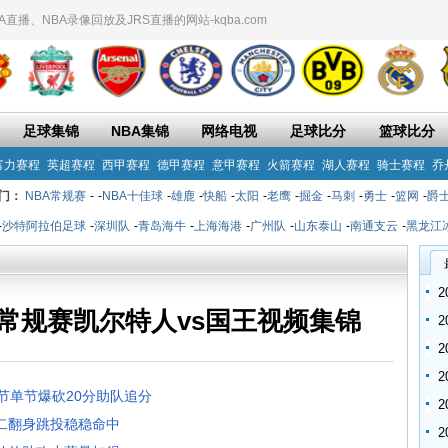
播、NBA录像回放及JRS直播的网站-kqba.com
足球集锦
NBA集锦
网络电视
足球比分
篮球比分
富力赛程
英超赛程
西甲赛程
德甲赛程
意甲赛程
火箭赛程
湖人赛程
骑士赛程
乔
门：
NBA常规赛
-
-
NBA十佳球
-
雄鹿
-
快船
-
太阳
-
老鹰
-
掘金
-
马刺
-
勇士
-
篮网
-
爵
-
沙特阿拉伯足球
-
深圳队
-
青岛海牛
-
上海海港
-
广州队
-
山东泰山
-
南通支云
-
黑龙江
BA常规赛凯尔特人vs国王视频集锦
二节单节爆砍20分助队追分
敌二翻身跳投稳稳命中