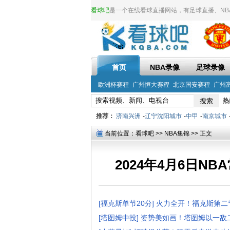
看球吧
是一个在线看球直播网站，有足球直播、NBA直
首页
NBA录像
足球录像
欧洲杯赛程
广州恒大赛程
北京国安赛程
广州
热
推荐：
济南兴洲
-
辽宁沈阳城市
-
中甲
-
南京城市
当前位置：
看球吧
>>
NBA集锦
>> 正文
2024年4月6日N
[福克斯单节20分] 火力全开！福克斯第
[塔图姆中投] 姿势美如画！塔图姆以一