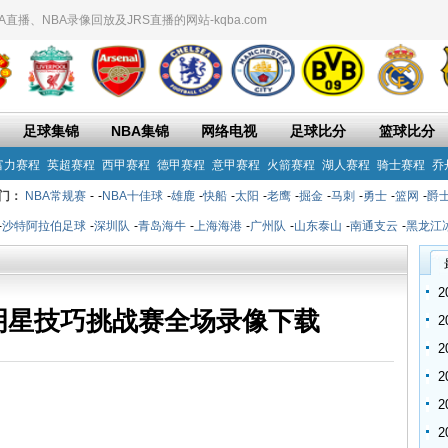
播、NBA录像回放及JRS直播的网站-kqba.com
足球集锦
NBA集锦
网络电视
足球比分
篮球比分
富力赛程
英超赛程
西甲赛程
德甲赛程
意甲赛程
火箭赛程
湖人赛程
骑士赛程
乔
门：
NBA常规赛
-
-
NBA十佳球
-
雄鹿
-
快船
-
太阳
-
老鹰
-
掘金
-
马刺
-
勇士
-
篮网
-
爵
-
沙特阿拉伯足球
-
深圳队
-
青岛海牛
-
上海海港
-
广州队
-
山东泰山
-
南通支云
-
黑龙江
全明星技巧挑战赛全场录像下载