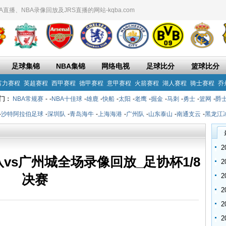
播、NBA录像回放及JRS直播的网站-kqba.com
足球集锦
NBA集锦
网络电视
足球比分
篮球比分
富力赛程
英超赛程
西甲赛程
德甲赛程
意甲赛程
火箭赛程
湖人赛程
骑士赛程
乔
门：
NBA常规赛
-
-
NBA十佳球
-
雄鹿
-
快船
-
太阳
-
老鹰
-
掘金
-
马刺
-
勇士
-
篮网
-
爵
-
沙特阿拉伯足球
-
深圳队
-
青岛海牛
-
上海海港
-
广州队
-
山东泰山
-
南通支云
-
黑龙江
江队vs广州城全场录像回放_足协杯1/8
决赛