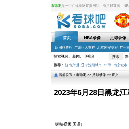
看球吧
是一个在线看球直播网站，有足球直播、NBA直
首页
NBA录像
足球录像
欧洲杯赛程
广州恒大赛程
北京国安赛程
广州
热
推荐：
济南兴洲
-
辽宁沈阳城市
-
中甲
-
南京城市
当前位置：
看球吧
>>
足球录像
>> 正文
2023年6月28日黑
咪咕视频[国语]