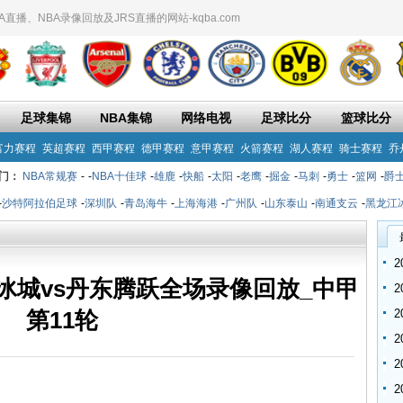
播、NBA录像回放及JRS直播的网站-kqba.com
足球集锦
NBA集锦
网络电视
足球比分
篮球比分
富力赛程
英超赛程
西甲赛程
德甲赛程
意甲赛程
火箭赛程
湖人赛程
骑士赛程
乔
门：
NBA常规赛
-
-
NBA十佳球
-
雄鹿
-
快船
-
太阳
-
老鹰
-
掘金
-
马刺
-
勇士
-
篮网
-
爵
-
沙特阿拉伯足球
-
深圳队
-
青岛海牛
-
上海海港
-
广州队
-
山东泰山
-
南通支云
-
黑龙江
龙江冰城vs丹东腾跃全场录像回放_中甲
第11轮